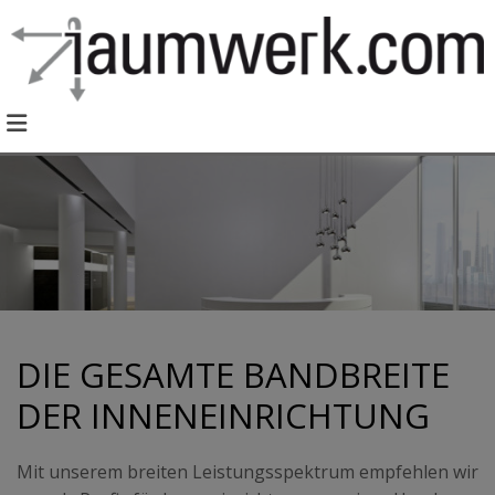
DIE GESAMTE BANDBREITE
DER INNENEINRICHTUNG
Mit unserem breiten Leistungsspektrum empfehlen wir