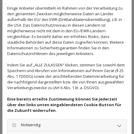
Moderne Technologien schaffen Raum: Mit
Einige Anbieter übermitteln im Rahmen von der Verarbeitung zu
Trockenbauwänden können wir den Charakter von
den genannten Zwecken möglicherweise Daten an Länder
Räumen vollkommen verändern und der geplanten
außerhalb der EU/ des EWR (Drittlanddatenübermittlung), z.B. in
Nutzung anpassen. So lassen sich nicht nur die
die USA. Das Datenschutzniveau in diesen Ländern ist
möglicherweise nicht mit dem in den EU-/EWR-Ländern
räumlichen Ressourcen effektiv ausnutzen, sondern
vergleichbar. Es besteht daher ein erhöhtes Risiko, dass
mit der geeigneten Deckengestaltung und schönen
staatliche Behörden auf diese Daten zugreifen können. Weitere
Holz-Fußböden auch enorm aufwerten. Fordern Sie
Informationen zu Sicherheitsgarantien finden Sie in den
einfach unsere Kompetenz an - wir schaffen Werte,
Datenschutzrichtlinien des jeweiligen Anbieters.
eine beeindruckende Atmosphäre mit einer ganz
Indem Sie auf „ALLE ZULASSEN" klicken, stimmen Sie sowohl dem
individuellen Note.
Speichern und Abrufen von Informationen auf Ihrem Gerät (§ 25
Abs. 1 TDDDG) sowie der anschließenden Datenverarbeitung für
die nachfolgend dargestellten bzw. die von Ihnen ausgewählten
Verarbeitungszwecke zu (Art 6 Abs. 1 lit. a. DSGVO).
Eine bereits erteilte Zustimmung können Sie jederzeit
über den links unten eingeblendeten Cookie-Button für
die Zukunft widerrufen.
Notwendig