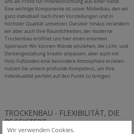
uns als Profis für Inneneinrichtung aus einer Hand:
Eine wichtige Komponente ist unser Möbelbau, den wir
ganz individuell nach Ihren Vorstellungen und in
höchster Qualität umsetzen. Darüber hinaus verändern
wir aber auch Ihre Räumlichkeiten, der moderne
Trockenbau eröffnet uns hier einen enormen
Spielraum: Wir können Wände einziehen, die Licht- und
Deckengestaltung kreativ anpassen, aber auch mit
Holz-Fußböden eine besondere Atmosphäre erzielen -
nutzen Sie unsere profunde Kompetenz, um Ihre
Individualität perfekt auf den Punkt zu bringen.
TROCKENBAU - FLEXIBILITÄT, DIE
BEGEISTERT
Wir verwenden Cookies.